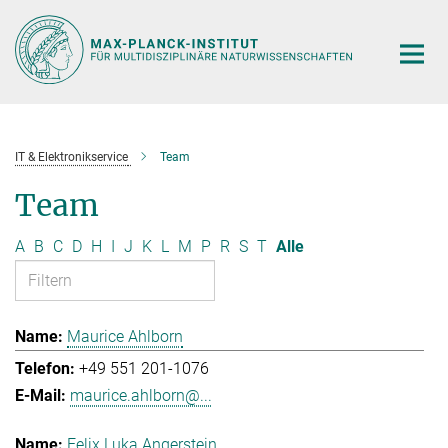
Hauptinhalt
IT & Elektronikservice
Team
Team
A
B
C
D
H
I
J
K
L
M
P
R
S
T
Alle
Maurice Ahlborn
+49 551 201-1076
maurice.ahlborn@...
Felix Luka Angerstein