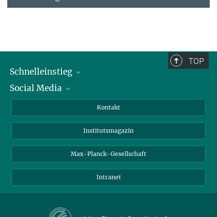
TOP
Schnelleinstieg
Social Media
Alumni
Bewerber*innen
LinkedIn
Kontakt
Besucher*innen
Bluesky
Institutsmagazin
Fördernde
Facebook
Journalist*innen
TikTok
Max-Planck-Gesellschaft
Schulen
YouTube
Intranet
Studierende
Wissenschaftler*innen