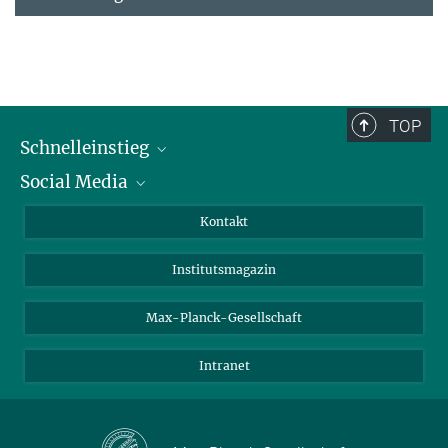
TOP
Schnelleinstieg
Social Media
Alumni
Bewerber*innen
LinkedIn
Kontakt
Besucher*innen
Bluesky
Institutsmagazin
Fördernde
Facebook
Journalist*innen
TikTok
Max-Planck-Gesellschaft
Schulen
YouTube
Intranet
Studierende
Wissenschaftler*innen