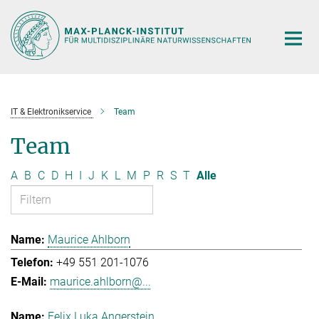
Hauptinhalt
IT & Elektronikservice
Team
Team
A
B
C
D
H
I
J
K
L
M
P
R
S
T
Alle
Maurice Ahlborn
+49 551 201-1076
maurice.ahlborn@...
Felix Luka Angerstein