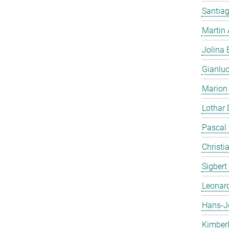
Santiag
Martin
Jolina 
Gianlu
Marion
Lothar
Pascal
Christi
Sigbert
Leonar
Hans-J
Kimber