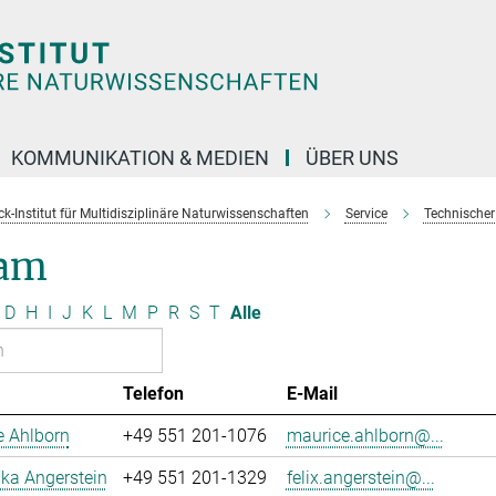
KOMMUNIKATION & MEDIEN
ÜBER UNS
k-Institut für Multidisziplinäre Naturwissenschaften
Service
Technischer
am
D
H
I
J
K
L
M
P
R
S
T
Alle
Telefon
E-Mail
e Ahlborn
+49 551 201-1076
maurice.ahlborn@...
uka Angerstein
+49 551 201-1329
felix.angerstein@...