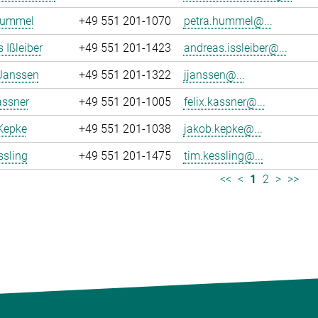
Hummel
+49 551 201-1070
petra.hummel@...
 Ißleiber
+49 551 201-1423
andreas.issleiber@...
 Janssen
+49 551 201-1322
jjanssen@...
assner
+49 551 201-1005
felix.kassner@...
Kepke
+49 551 201-1038
jakob.kepke@...
ssling
+49 551 201-1475
tim.kessling@...
<<
<
1
2
>
>>