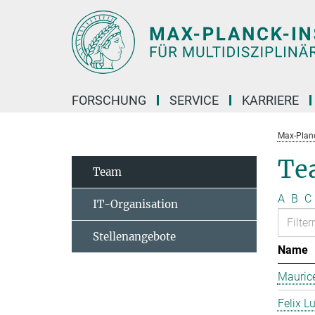
Hauptinhalt
FORSCHUNG
SERVICE
KARRIERE
Max-Planc
Te
Team
A
B
C
IT-Organisation
Stellenangebote
Name
Mauric
Felix L