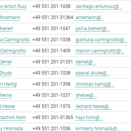
o Anturi Ruiz
+49 551 201-1038
santiago.anturiruiz@...
 Arnemann
+49 551 201-31364
arnemann@...
Bienert
+49 551 201-1047
jolina.bienert@...
ca Carmignotto
+49 551 201-1038
gianluca.carmignotto@...
 Carmignotto
+49 551 201-1409
marion.carmignotto@...
 Demel
+49 551 201-31351
demel@...
 Drude
+49 551 201-1038
pascal.drude@...
an Hartig
+49 551 201-1398
christian.hartig@...
 Heine
+49 551 201-1037
sheine@...
d Hesse
+49 551 201-1970
leonard.hesse@...
oachim Horn
+49 551 201-31365
hajo.horn@...
ly Hromada
+49 551 201-1036
kimberly.hromada@...