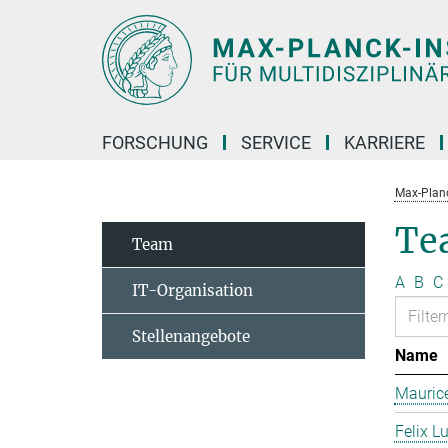
Hauptinhalt
FORSCHUNG
SERVICE
KARRIERE
Max-Planc
Te
Team
A
B
C
IT-Organisation
Stellenangebote
Name
Mauric
Felix L