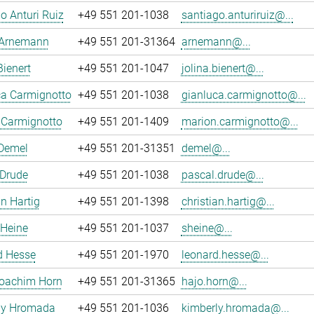
o Anturi Ruiz
+49 551 201-1038
santiago.anturiruiz@...
 Arnemann
+49 551 201-31364
arnemann@...
Bienert
+49 551 201-1047
jolina.bienert@...
ca Carmignotto
+49 551 201-1038
gianluca.carmignotto@...
 Carmignotto
+49 551 201-1409
marion.carmignotto@...
 Demel
+49 551 201-31351
demel@...
 Drude
+49 551 201-1038
pascal.drude@...
an Hartig
+49 551 201-1398
christian.hartig@...
 Heine
+49 551 201-1037
sheine@...
d Hesse
+49 551 201-1970
leonard.hesse@...
oachim Horn
+49 551 201-31365
hajo.horn@...
ly Hromada
+49 551 201-1036
kimberly.hromada@...