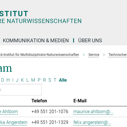
KOMMUNIKATION & MEDIEN
ÜBER UNS
k-Institut für Multidisziplinäre Naturwissenschaften
Service
Technischer
am
D
H
I
J
K
L
M
P
R
S
T
Alle
Telefon
E-Mail
e Ahlborn
+49 551 201-1076
maurice.ahlborn@...
uka Angerstein
+49 551 201-1329
felix.angerstein@...