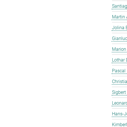
Santiag
Martin
Jolina 
Gianlu
Marion
Lothar
Pascal
Christi
Sigbert
Leonar
Hans-J
Kimber