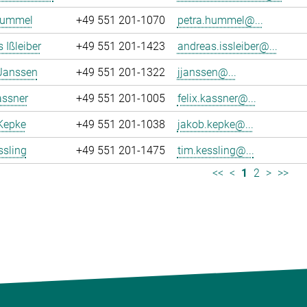
Hummel
+49 551 201-1070
petra.hummel@...
 Ißleiber
+49 551 201-1423
andreas.issleiber@...
 Janssen
+49 551 201-1322
jjanssen@...
assner
+49 551 201-1005
felix.kassner@...
Kepke
+49 551 201-1038
jakob.kepke@...
ssling
+49 551 201-1475
tim.kessling@...
<<
<
1
2
>
>>