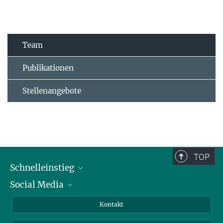
Team
Publikationen
Stellenangebote
TOP
Schnelleinstieg
Social Media
Alumni
Bewerber*innen
LinkedIn
Kontakt
Besucher*innen
Bluesky