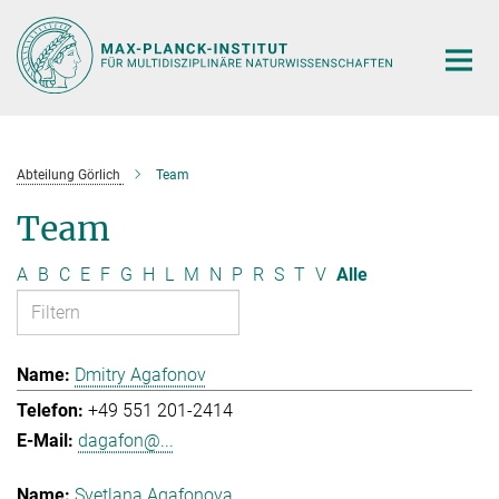
Hauptinhalt
Abteilung Görlich
Team
Team
A
B
C
E
F
G
H
L
M
N
P
R
S
T
V
Alle
Dmitry Agafonov
+49 551 201-2414
dagafon@...
Svetlana Agafonova