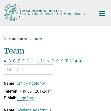
Hauptinhalt
Abteilung Görlich
Team
Team
A
B
C
E
F
G
H
L
M
N
P
R
S
T
V
Alle
Dmitry Agafonov
+49 551 201-2414
dagafon@...
Svetlana Agafonova