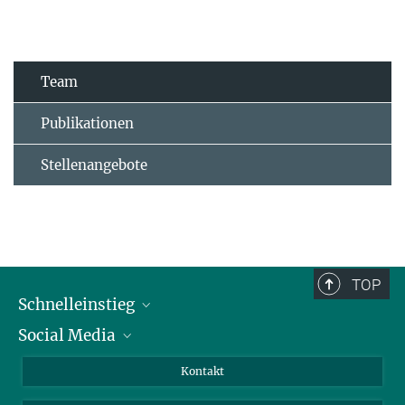
Team
Publikationen
Stellenangebote
TOP
Schnelleinstieg
Social Media
Alumni
Bewerber*innen
LinkedIn
Kontakt
Besucher*innen
Bluesky