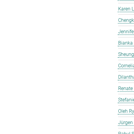
Karen 
Chengk
Jennife
Bianka
Sheung
Corneli
Dilanth
Renate
Stefani
Oleh R
Jürgen
Rahul 