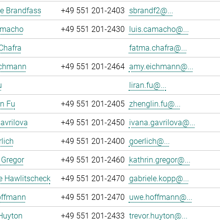
e Brandfass
+49 551 201-2403
sbrandf2@...
amacho
+49 551 201-2430
luis.camacho@...
Chafra
fatma.chafra@...
chmann
+49 551 201-2464
amy.eichmann@...
u
liran.fu@...
n Fu
+49 551 201-2405
zhenglin.fu@...
avrilova
+49 551 201-2450
ivana.gavrilova@...
rlich
+49 551 201-2400
goerlich@...
 Gregor
+49 551 201-2460
kathrin.gregor@...
e Hawlitscheck
+49 551 201-2470
gabriele.kopp@...
ffmann
+49 551 201-2470
uwe.hoffmann@...
Huyton
+49 551 201-2433
trevor.huyton@...