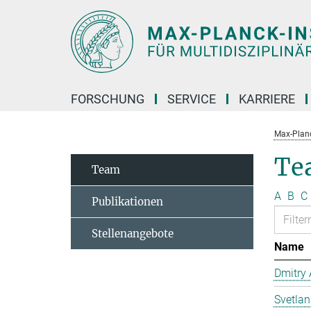
Hauptinhalt
FORSCHUNG
SERVICE
KARRIERE
Max-Planc
Te
Team
A
B
C
Publikationen
Stellenangebote
Name
Dmitry
Svetla