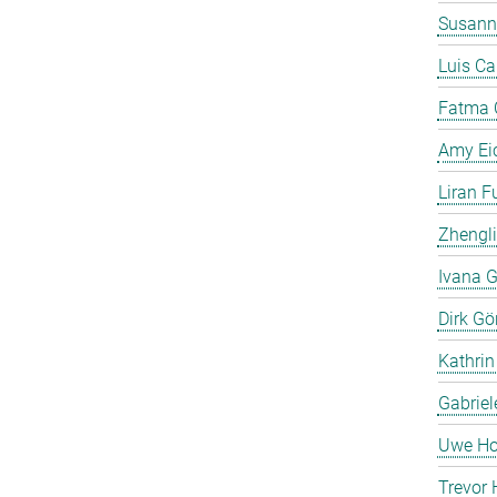
Susann
Luis C
Fatma 
Amy Ei
Liran F
Zhengli
Ivana G
Dirk Gö
Kathrin
Gabriel
Uwe Ho
Trevor 