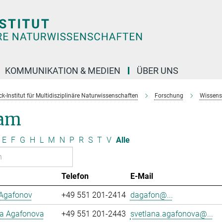
KOMMUNIKATION & MEDIEN
ÜBER UNS
k-Institut für Multidisziplinäre Naturwissenschaften
Forschung
Wissens
am
E
F
G
H
L
M
N
P
R
S
T
V
Alle
Telefon
E-Mail
 Agafonov
+49 551 201-2414
dagafon@...
na Agafonova
+49 551 201-2443
svetlana.agafonova@...