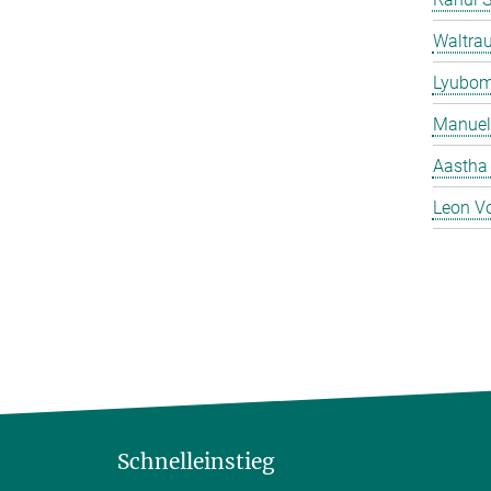
Waltrau
Lyubom
Manuel
Aastha
Leon V
Schnelleinstieg