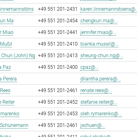
Linnemannstöns
+49 551 201-2431
karen.linnemannstoens@..
un Ma
+49 551 201-2454
chengkun.ma@...
r Miao
+49 551 201-2441
jennifer.miao@...
 Mußil
+49 551 201-2410
bianka.mussil@...
 Chun (John) Ng
+49 551 201-2413
sheung-chun.ng@...
a Paz
+49 551 201-2400
cpaz@...
a Perera
dilantha.perera@...
 Rees
+49 551 201-2461
renate.rees@...
e Reiter
+49 551 201-2452
stefanie.reiter@...
ymarenko
+49 551 201-2453
oleh.rymarenko@...
 Schünemann
+49 551 201-2461
jschuen@...
Shaha
+49 551 201-2411
rahul.shaha@...