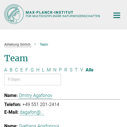
Hauptinhalt
Abteilung Görlich
Team
Team
A
B
C
E
F
G
H
L
M
N
P
R
S
T
V
Alle
Dmitry Agafonov
+49 551 201-2414
dagafon@...
Svetlana Agafonova