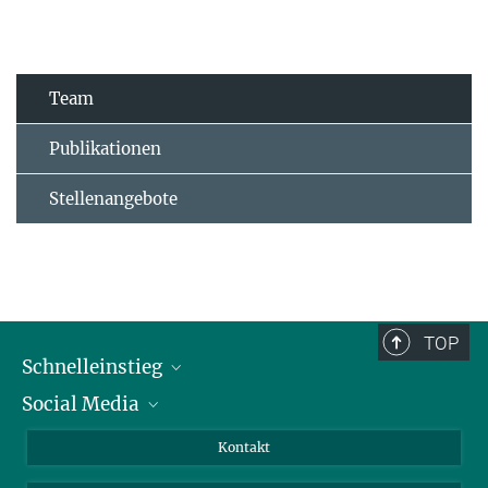
Team
Publikationen
Stellenangebote
TOP
Schnelleinstieg
Social Media
Alumni
Bewerber*innen
LinkedIn
Kontakt
Besucher*innen
Bluesky