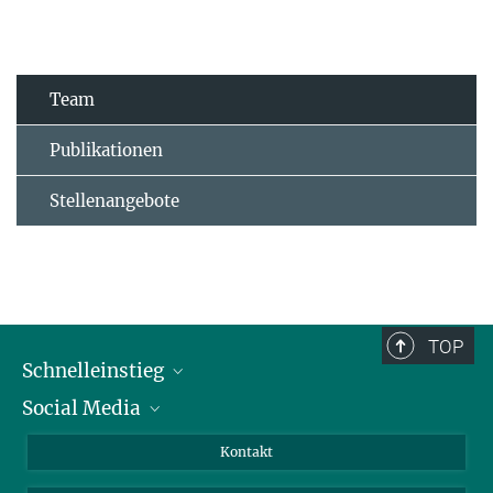
Team
Publikationen
Stellenangebote
TOP
Schnelleinstieg
Social Media
Alumni
Bewerber*innen
LinkedIn
Kontakt
Besucher*innen
Bluesky