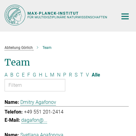
Hauptinhalt
Abteilung Görlich
Team
Team
A
B
C
E
F
G
H
L
M
N
P
R
S
T
V
Alle
Dmitry Agafonov
+49 551 201-2414
dagafon@...
Svetlana Agafonova