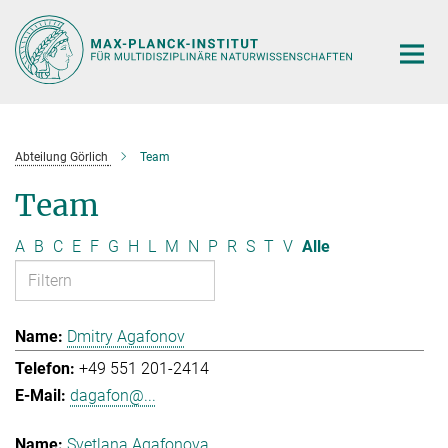
Hauptinhalt
Abteilung Görlich
Team
Team
A
B
C
E
F
G
H
L
M
N
P
R
S
T
V
Alle
Dmitry Agafonov
+49 551 201-2414
dagafon@...
Svetlana Agafonova