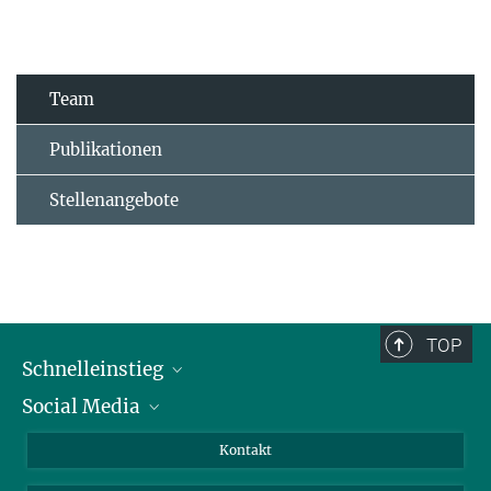
Team
Publikationen
Stellenangebote
TOP
Schnelleinstieg
Social Media
Alumni
Bewerber*innen
LinkedIn
Kontakt
Besucher*innen
Bluesky