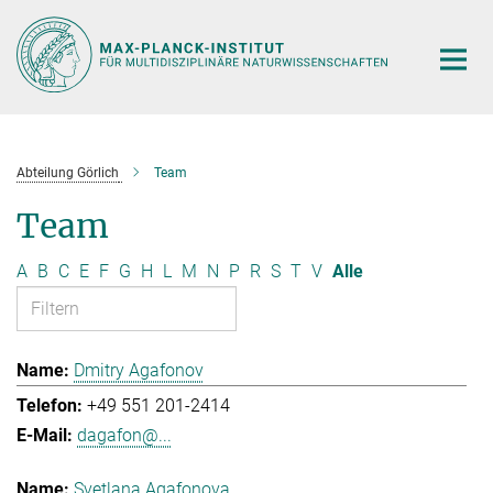
Hauptinhalt
Abteilung Görlich
Team
Team
A
B
C
E
F
G
H
L
M
N
P
R
S
T
V
Alle
Dmitry Agafonov
+49 551 201-2414
dagafon@...
Svetlana Agafonova