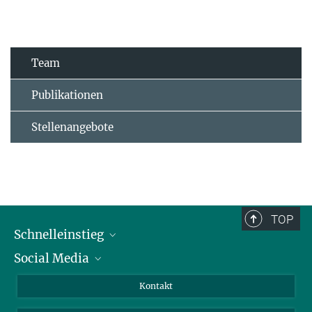
Team
Publikationen
Stellenangebote
TOP
Schnelleinstieg
Social Media
Alumni
Bewerber*innen
LinkedIn
Kontakt
Besucher*innen
Bluesky