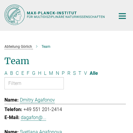
Hauptinhalt
Abteilung Görlich
Team
Team
A
B
C
E
F
G
H
L
M
N
P
R
S
T
V
Alle
Dmitry Agafonov
+49 551 201-2414
dagafon@...
Svetlana Agafonova