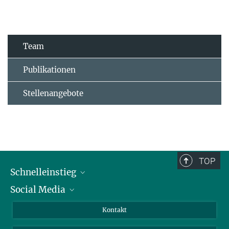
Team
Publikationen
Stellenangebote
TOP
Schnelleinstieg
Social Media
Alumni
Bewerber*innen
LinkedIn
Kontakt
Besucher*innen
Bluesky