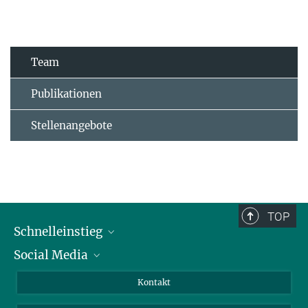
Team
Publikationen
Stellenangebote
TOP
Schnelleinstieg
Social Media
Alumni
Bewerber*innen
LinkedIn
Kontakt
Besucher*innen
Bluesky