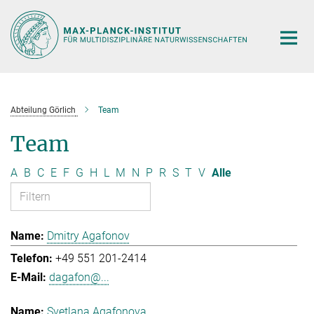
Hauptinhalt
Abteilung Görlich
Team
Team
A
B
C
E
F
G
H
L
M
N
P
R
S
T
V
Alle
Dmitry Agafonov
+49 551 201-2414
dagafon@...
Svetlana Agafonova