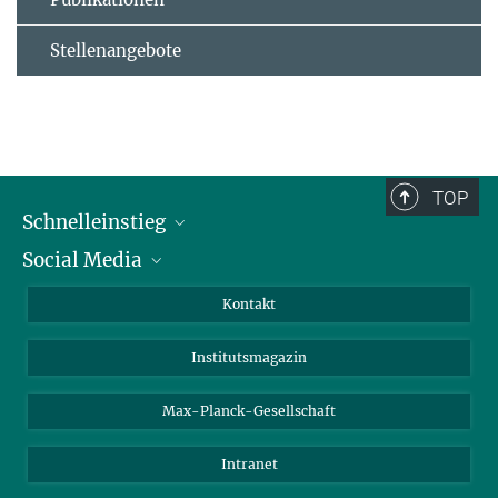
Stellenangebote
TOP
Schnelleinstieg
Social Media
Alumni
Bewerber*innen
LinkedIn
Kontakt
Besucher*innen
Bluesky
Institutsmagazin
Fördernde
Facebook
Journalist*innen
TikTok
Max-Planck-Gesellschaft
Schulen
YouTube
Intranet
Studierende