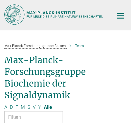
Hauptinhalt
Max-Planck-Forschungsgruppe Faesen
Team
Max-Planck-
Forschungsgruppe
Biochemie der
Signaldynamik
A
D
F
M
S
V
Y
Alle