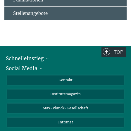
Stellenangebote
TOP
Schnelleinstieg
Social Media
Alumni
Bewerber*innen
LinkedIn
Kontakt
Besucher*innen
Bluesky
Institutsmagazin
Fördernde
Facebook
Journalist*innen
TikTok
Max-Planck-Gesellschaft
Schulen
YouTube
Intranet
Studierende