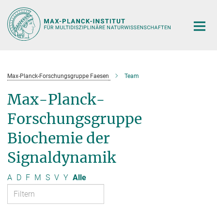
Hauptinhalt
Max-Planck-Forschungsgruppe Faesen
Team
Max-Planck-
Forschungsgruppe
Biochemie der
Signaldynamik
A
D
F
M
S
V
Y
Alle