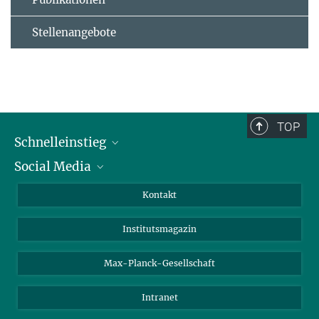
Stellenangebote
TOP
Schnelleinstieg
Social Media
Alumni
Bewerber*innen
LinkedIn
Kontakt
Besucher*innen
Bluesky
Institutsmagazin
Fördernde
Facebook
Journalist*innen
TikTok
Max-Planck-Gesellschaft
Schulen
YouTube
Intranet
Studierende