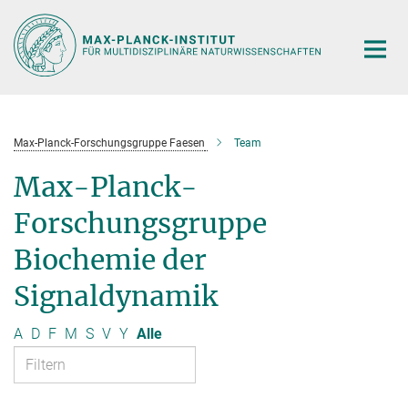
Hauptinhalt
Max-Planck-Forschungsgruppe Faesen
Team
Max-Planck-
Forschungsgruppe
Biochemie der
Signaldynamik
A
D
F
M
S
V
Y
Alle