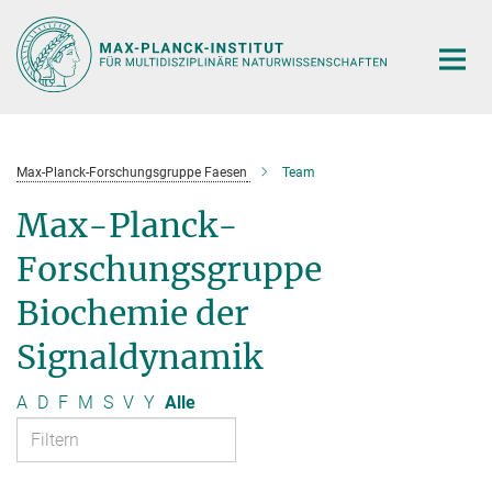
Hauptinhalt
Max-Planck-Forschungsgruppe Faesen
Team
Max-Planck-
Forschungsgruppe
Biochemie der
Signaldynamik
A
D
F
M
S
V
Y
Alle