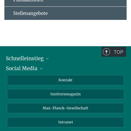
Stellenangebote
TOP
Schnelleinstieg
Social Media
Alumni
Bewerber*innen
LinkedIn
Kontakt
Besucher*innen
Bluesky
Institutsmagazin
Fördernde
Facebook
Journalist*innen
TikTok
Max-Planck-Gesellschaft
Schulen
YouTube
Intranet
Studierende