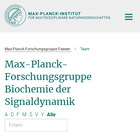
Hauptinhalt
Max-Planck-Forschungsgruppe Faesen
Team
Max-Planck-
Forschungsgruppe
Biochemie der
Signaldynamik
A
D
F
M
S
V
Y
Alle