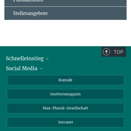
Stellenangebote
TOP
Schnelleinstieg
Social Media
Alumni
Bewerber*innen
LinkedIn
Kontakt
Besucher*innen
Bluesky
Institutsmagazin
Fördernde
Facebook
Journalist*innen
TikTok
Max-Planck-Gesellschaft
Schulen
YouTube
Intranet
Studierende