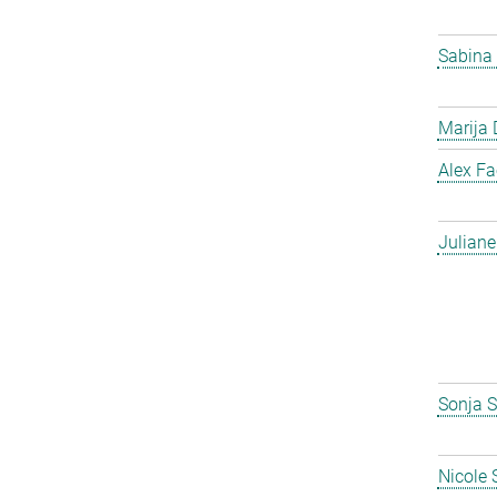
Sabina
Marija 
Alex F
Julian
Sonja S
Nicole 