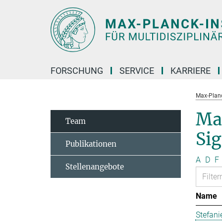
Hauptinhalt
FORSCHUNG
SERVICE
KARRIERE
Max-Planc
Ma
Team
Si
Publikationen
A
D
F
Stellenangebote
Name
Stefani