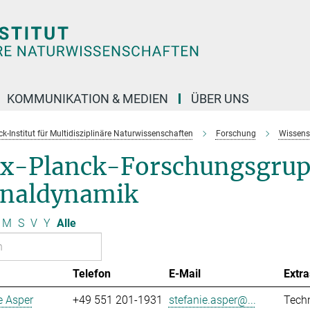
KOMMUNIKATION & MEDIEN
ÜBER UNS
k-Institut für Multidisziplinäre Naturwissenschaften
Forschung
Wissens
x-Planck-Forschungsgrup
gnaldynamik
M
S
V
Y
Alle
Telefon
E-Mail
Extra
e Asper
+49 551 201-1931
stefanie.asper@...
Techn