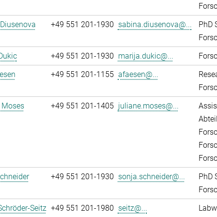
Fors
 Diusenova
+49 551 201-1930
sabina.diusenova@...
PhD 
Fors
Dukic
+49 551 201-1930
marija.dukic@...
Fors
aesen
+49 551 201-1155
afaesen@...
Rese
Fors
e Moses
+49 551 201-1405
juliane.moses@...
Assis
Abtei
Fors
Fors
Forsc
chneider
+49 551 201-1930
sonja.schneider@...
PhD 
Fors
Schröder-Seitz
+49 551 201-1980
seitz@...
Labw