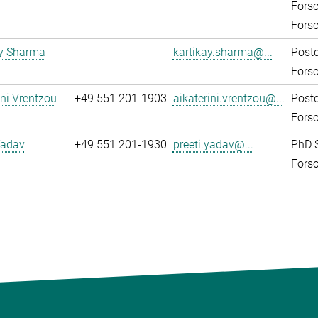
Fors
Fors
ay Sharma
kartikay.sharma@...
Post
Fors
ini Vrentzou
+49 551 201-1903
aikaterini.vrentzou@...
Post
Fors
Yadav
+49 551 201-1930
preeti.yadav@...
PhD 
Fors