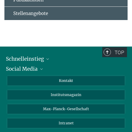
Stellenangebote
TOP
Schnelleinstieg
Social Media
Alumni
Bewerber*innen
LinkedIn
Kontakt
Besucher*innen
Bluesky
Institutsmagazin
Fördernde
Facebook
Journalist*innen
TikTok
Max-Planck-Gesellschaft
Schulen
YouTube
Intranet
Studierende