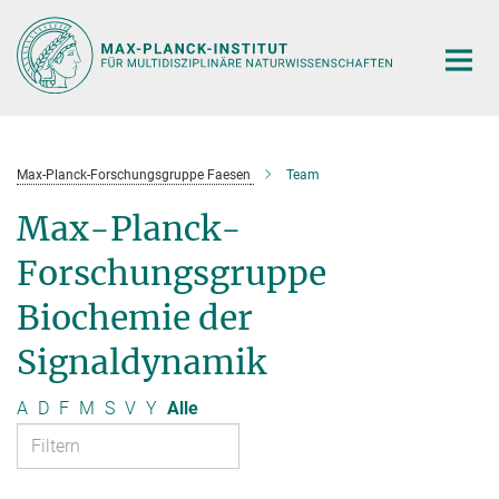
Hauptinhalt
Max-Planck-Forschungsgruppe Faesen
Team
Max-Planck-
Forschungsgruppe
Biochemie der
Signaldynamik
A
D
F
M
S
V
Y
Alle