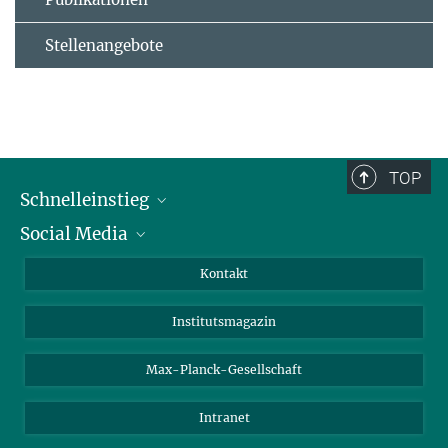
Stellenangebote
TOP
Schnelleinstieg
Social Media
Alumni
Bewerber*innen
LinkedIn
Kontakt
Besucher*innen
Bluesky
Institutsmagazin
Fördernde
Facebook
Journalist*innen
TikTok
Max-Planck-Gesellschaft
Schulen
YouTube
Intranet
Studierende