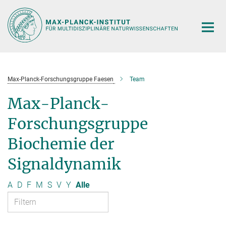
Hauptinhalt
Max-Planck-Forschungsgruppe Faesen
Team
Max-Planck-
Forschungsgruppe
Biochemie der
Signaldynamik
A
D
F
M
S
V
Y
Alle