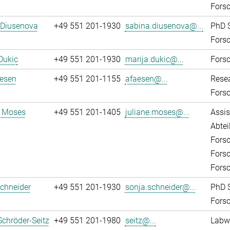
Fors
 Diusenova
+49 551 201-1930
sabina.diusenova@...
PhD 
Fors
Dukic
+49 551 201-1930
marija.dukic@...
Fors
aesen
+49 551 201-1155
afaesen@...
Rese
Fors
e Moses
+49 551 201-1405
juliane.moses@...
Assis
Abtei
Fors
Fors
Forsc
chneider
+49 551 201-1930
sonja.schneider@...
PhD 
Fors
Schröder-Seitz
+49 551 201-1980
seitz@...
Labw