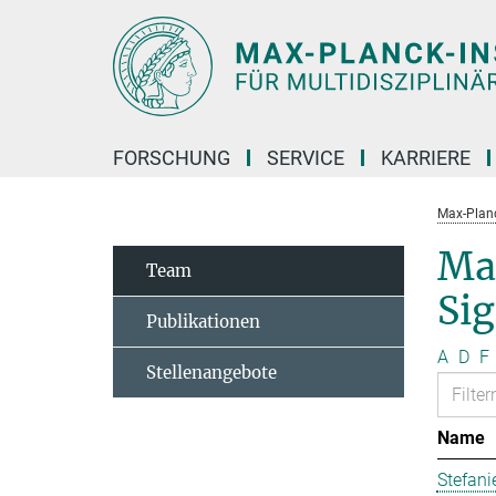
Hauptinhalt
FORSCHUNG
SERVICE
KARRIERE
Max-Planc
Ma
Team
Si
Publikationen
A
D
F
Stellenangebote
Name
Stefani