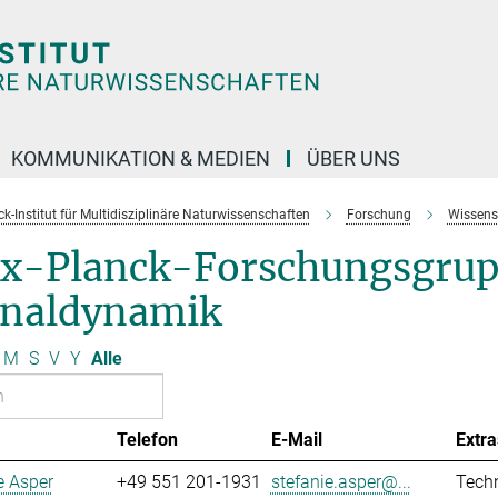
KOMMUNIKATION & MEDIEN
ÜBER UNS
k-Institut für Multidisziplinäre Naturwissenschaften
Forschung
Wissens
x-Planck-Forschungsgrup
gnaldynamik
M
S
V
Y
Alle
Telefon
E-Mail
Extra
e Asper
+49 551 201-1931
stefanie.asper@...
Techn