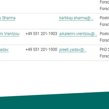
Fors
Fors
ay Sharma
kartikay.sharma@...
Post
Fors
ini Vrentzou
+49 551 201-1903
aikaterini.vrentzou@...
Post
Fors
Yadav
+49 551 201-1930
preeti.yadav@...
PhD 
Fors