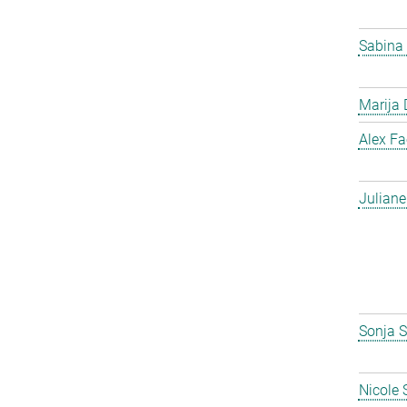
Sabina
Marija 
Alex F
Julian
Sonja S
Nicole 