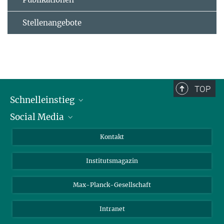
Stellenangebote
TOP
Schnelleinstieg
Social Media
Alumni
Bewerber*innen
LinkedIn
Kontakt
Besucher*innen
Bluesky
Institutsmagazin
Fördernde
Facebook
Journalist*innen
TikTok
Max-Planck-Gesellschaft
Schulen
YouTube
Intranet
Studierende