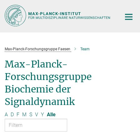
Hauptinhalt
Max-Planck-Forschungsgruppe Faesen
Team
Max-Planck-
Forschungsgruppe
Biochemie der
Signaldynamik
A
D
F
M
S
V
Y
Alle