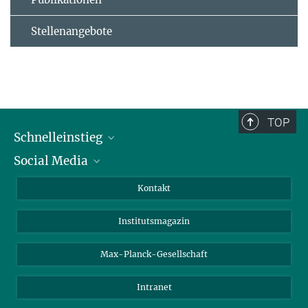
Stellenangebote
TOP
Schnelleinstieg
Social Media
Alumni
Bewerber*innen
LinkedIn
Kontakt
Besucher*innen
Bluesky
Institutsmagazin
Fördernde
Facebook
Journalist*innen
TikTok
Max-Planck-Gesellschaft
Schulen
YouTube
Intranet
Studierende