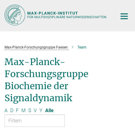
Hauptinhalt
Max-Planck-Forschungsgruppe Faesen
Team
Max-Planck-
Forschungsgruppe
Biochemie der
Signaldynamik
A
D
F
M
S
V
Y
Alle