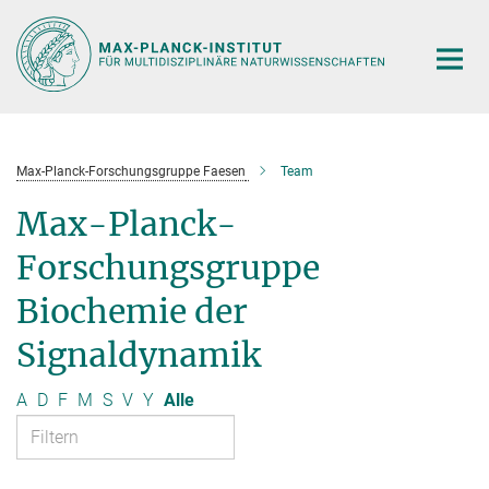
Hauptinhalt
Max-Planck-Forschungsgruppe Faesen
Team
Max-Planck-
Forschungsgruppe
Biochemie der
Signaldynamik
A
D
F
M
S
V
Y
Alle