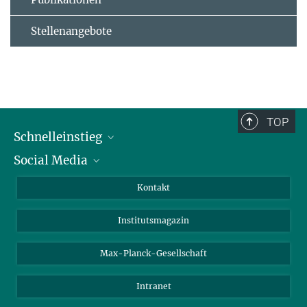
Stellenangebote
TOP
Schnelleinstieg
Social Media
Alumni
Bewerber*innen
LinkedIn
Kontakt
Besucher*innen
Bluesky
Institutsmagazin
Fördernde
Facebook
Journalist*innen
TikTok
Max-Planck-Gesellschaft
Schulen
YouTube
Intranet
Studierende