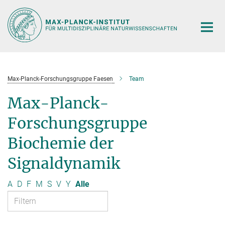
Hauptinhalt
Max-Planck-Forschungsgruppe Faesen
Team
Max-Planck-
Forschungsgruppe
Biochemie der
Signaldynamik
A
D
F
M
S
V
Y
Alle