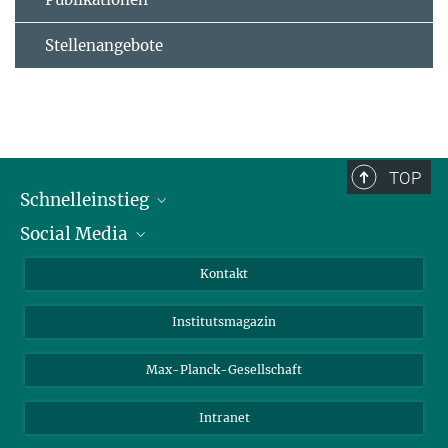
Stellenangebote
TOP
Schnelleinstieg
Social Media
Alumni
Bewerber*innen
LinkedIn
Kontakt
Besucher*innen
Bluesky
Institutsmagazin
Fördernde
Facebook
Journalist*innen
TikTok
Max-Planck-Gesellschaft
Schulen
YouTube
Intranet
Studierende