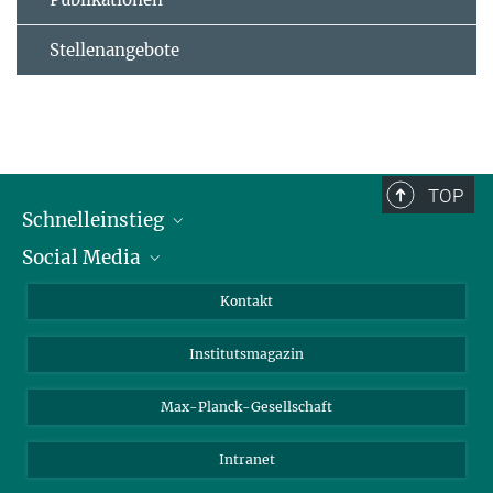
Stellenangebote
TOP
Schnelleinstieg
Social Media
Alumni
Bewerber*innen
LinkedIn
Kontakt
Besucher*innen
Bluesky
Institutsmagazin
Fördernde
Facebook
Journalist*innen
TikTok
Max-Planck-Gesellschaft
Schulen
YouTube
Intranet
Studierende