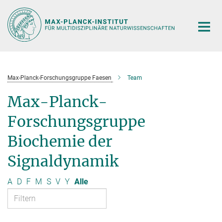
Hauptinhalt
Max-Planck-Forschungsgruppe Faesen
Team
Max-Planck-
Forschungsgruppe
Biochemie der
Signaldynamik
A
D
F
M
S
V
Y
Alle