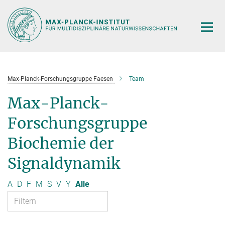
Hauptinhalt
Max-Planck-Forschungsgruppe Faesen
Team
Max-Planck-
Forschungsgruppe
Biochemie der
Signaldynamik
A
D
F
M
S
V
Y
Alle