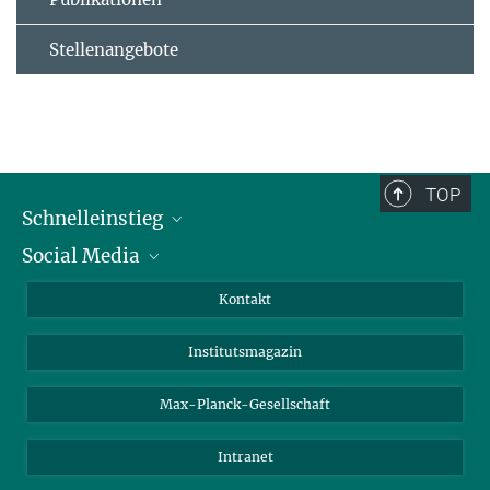
Stellenangebote
TOP
Schnelleinstieg
Social Media
Alumni
Bewerber*innen
LinkedIn
Kontakt
Besucher*innen
Bluesky
Institutsmagazin
Fördernde
Facebook
Journalist*innen
TikTok
Max-Planck-Gesellschaft
Schulen
YouTube
Intranet
Studierende