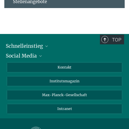
Stellenangebote
TOP
Schnelleinstieg
Social Media
Alumni
Bewerber*innen
LinkedIn
Kontakt
Besucher*innen
Bluesky
Institutsmagazin
Fördernde
Facebook
Journalist*innen
TikTok
Max-Planck-Gesellschaft
Schulen
YouTube
Intranet
Studierende
Wissenschaftler*innen