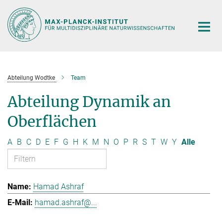
Hauptinhalt
Abteilung Wodtke
Team
Abteilung Dynamik an
Oberflächen
A
B
C
D
E
F
G
H
K
M
N
O
P
R
S
T
W
Y
Alle
Hamad Ashraf
hamad.ashraf@...