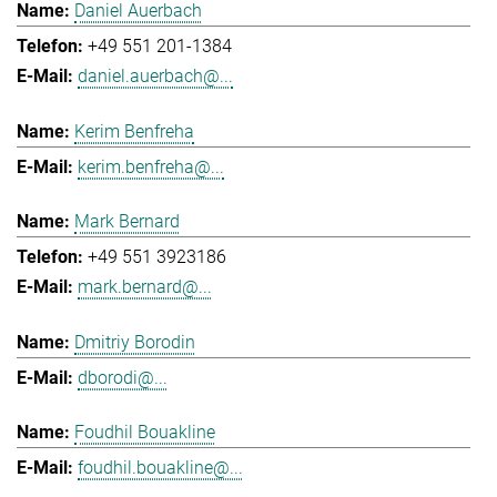
Daniel Auerbach
+49 551 201-1384
daniel.auerbach@...
Kerim Benfreha
kerim.benfreha@...
Mark Bernard
+49 551 3923186
mark.bernard@...
Dmitriy Borodin
dborodi@...
Foudhil Bouakline
foudhil.bouakline@...