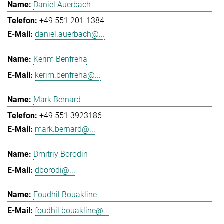
Daniel Auerbach
+49 551 201-1384
daniel.auerbach@...
Kerim Benfreha
kerim.benfreha@...
Mark Bernard
+49 551 3923186
mark.bernard@...
Dmitriy Borodin
dborodi@...
Foudhil Bouakline
foudhil.bouakline@...