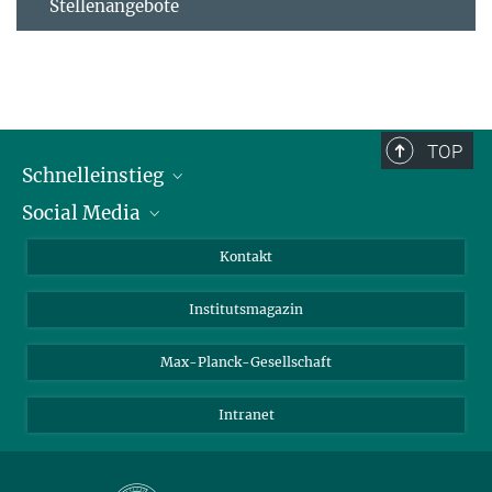
Stellenangebote
TOP
Schnelleinstieg
Social Media
Alumni
Bewerber*innen
LinkedIn
Kontakt
Besucher*innen
Bluesky
Institutsmagazin
Fördernde
Facebook
Journalist*innen
TikTok
Max-Planck-Gesellschaft
Schulen
YouTube
Intranet
Studierende
Wissenschaftler*innen