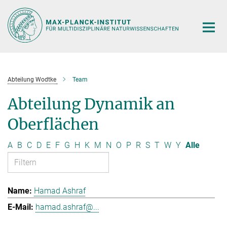
Hauptinhalt
Abteilung Wodtke
Team
Abteilung Dynamik an
Oberflächen
A
B
C
D
E
F
G
H
K
M
N
O
P
R
S
T
W
Y
Alle
Hamad Ashraf
hamad.ashraf@...