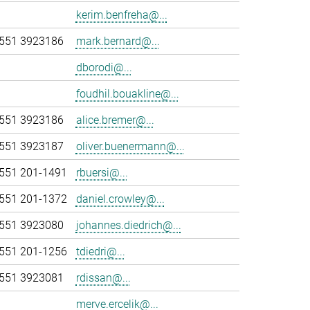
kerim.benfreha@...
551 3923186
mark.bernard@...
dborodi@...
foudhil.bouakline@...
551 3923186
alice.bremer@...
551 3923187
oliver.buenermann@...
551 201-1491
rbuersi@...
551 201-1372
daniel.crowley@...
551 3923080
johannes.diedrich@...
551 201-1256
tdiedri@...
551 3923081
rdissan@...
merve.ercelik@...