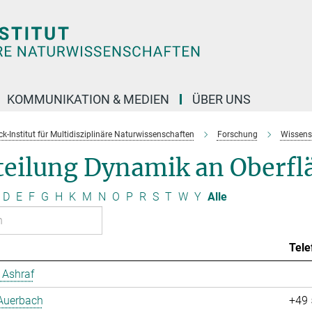
KOMMUNIKATION & MEDIEN
ÜBER UNS
k-Institut für Multidisziplinäre Naturwissenschaften
Forschung
Wissens
teilung Dynamik an Oberfl
D
E
F
G
H
K
M
N
O
P
R
S
T
W
Y
Alle
Tele
Ashraf
 Auerbach
+49 