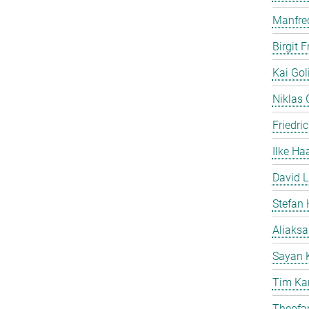
Manfre
Birgit 
Kai Gol
Niklas G
Friedri
Ilke Ha
David L
Stefan 
Aliaks
Sayan 
Tim Ka
Theofan