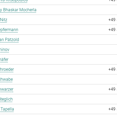
ay Bhaskar Mocherla
 Nitz
+49 
Opfermann
+49 
an Pätzold
hinov
häfer
hroeder
+49 
chwabe
hwarzer
+49 
teglich
 Tapella
+49 