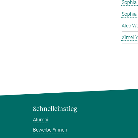
Sophia 
Sophia
Alec W
Ximei 
Schnelleinstieg
Alumni
Bewerber*innen