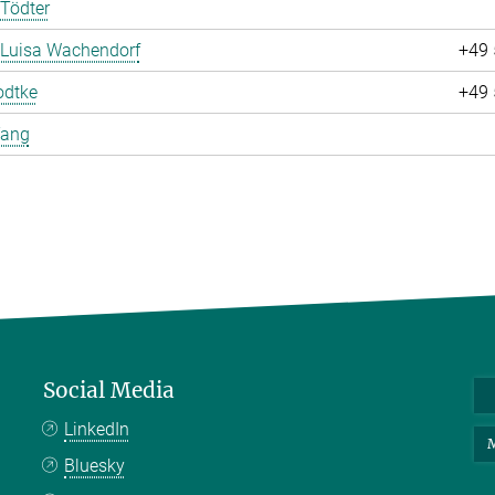
Tödter
 Luisa Wachendorf
+49 
odtke
+49 
Yang
Social Media
LinkedIn
M
Bluesky