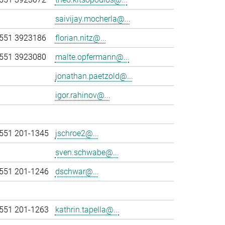
saivijay.mocherla@...
551 3923186
florian.nitz@...
551 3923080
malte.opfermann@...
jonathan.paetzold@...
igor.rahinov@...
551 201-1345
jschroe2@...
sven.schwabe@...
551 201-1246
dschwar@...
551 201-1263
kathrin.tapella@...