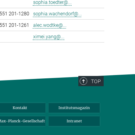
sophia.toedter@...
551 201-1280
sophia.wachendorf@...
551 201-1261
alec.wodtke@...
ximei.yang@...
TOP
Kontakt
Institutsmagazin
ax-Planck-Gesellschaft
Intranet