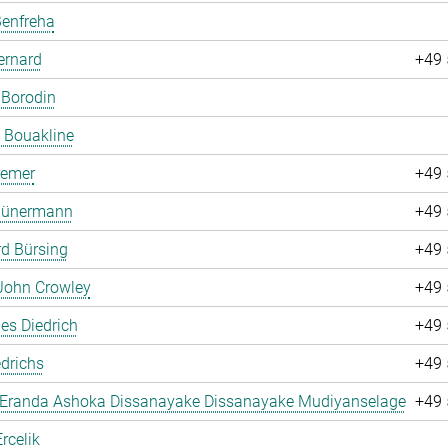
Benfreha
ernard
+49 
 Borodin
 Bouakline
remer
+49 
 Bünermann
+49 
d Bürsing
+49 
John Crowley
+49 
es Diedrich
+49 
drichs
+49 
 Eranda Ashoka Dissanayake Dissanayake Mudiyanselage
+49 
rcelik