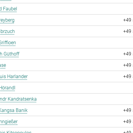
d Faubel
Freyberg
+49 
ibrzuch
+49 
riffioen
ch Güthoff
+49 
ase
+49 
uis Harlander
+49 
Hörandl
andr Kandratsenka
Kangsa Banik
+49 
nngießer
+49 
is Kitsopoulos
+49 