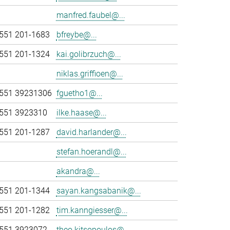
manfred.faubel@...
551 201-1683
bfreybe@...
551 201-1324
kai.golibrzuch@...
niklas.griffioen@...
551 39231306
fguetho1@...
551 3923310
ilke.haase@...
551 201-1287
david.harlander@...
stefan.hoerandl@...
akandra@...
551 201-1344
sayan.kangsabanik@...
551 201-1282
tim.kanngiesser@...
551 3923072
theo.kitsopoulos@...