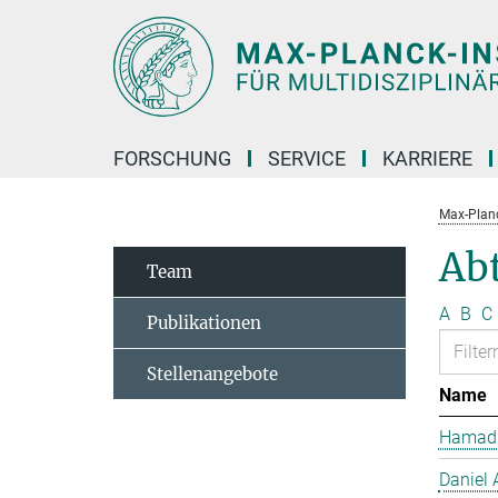
Hauptinhalt
FORSCHUNG
SERVICE
KARRIERE
Max-Planc
Ab
Team
A
B
C
Publikationen
Stellenangebote
Name
Hamad 
Daniel