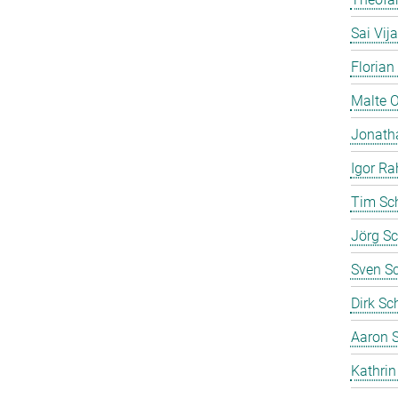
Sai Vij
Florian
Malte 
Jonath
Igor Ra
Tim Sc
Jörg Sc
Sven S
Dirk Sc
Aaron S
Kathrin