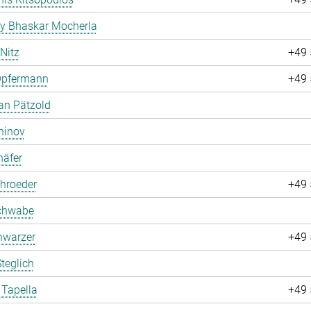
ay Bhaskar Mocherla
 Nitz
+49 
Opfermann
+49 
an Pätzold
hinov
häfer
hroeder
+49 
chwabe
hwarzer
+49 
teglich
 Tapella
+49 