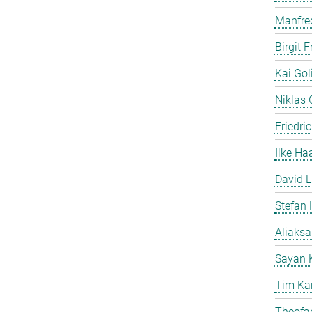
Manfre
Birgit 
Kai Gol
Niklas G
Friedri
Ilke Ha
David L
Stefan 
Aliaks
Sayan 
Tim Ka
Theofan