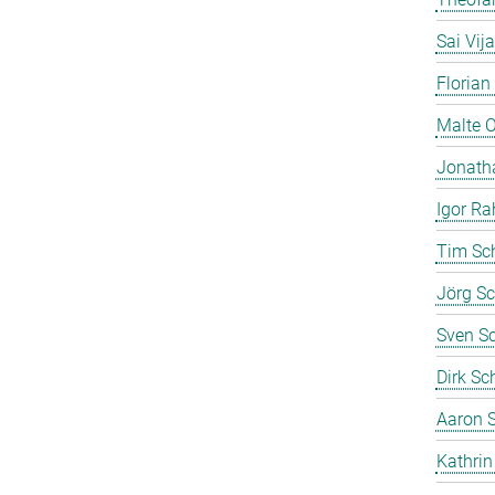
Sai Vij
Florian
Malte 
Jonath
Igor Ra
Tim Sc
Jörg Sc
Sven S
Dirk Sc
Aaron S
Kathrin