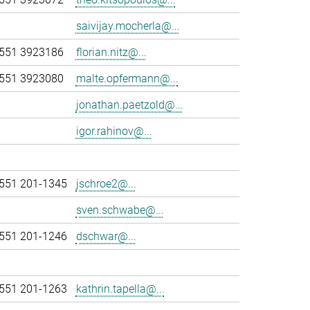
saivijay.mocherla@...
551 3923186
florian.nitz@...
551 3923080
malte.opfermann@...
jonathan.paetzold@...
igor.rahinov@...
551 201-1345
jschroe2@...
sven.schwabe@...
551 201-1246
dschwar@...
551 201-1263
kathrin.tapella@...