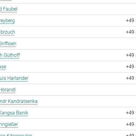
d Faubel
Freyberg
+49 
ibrzuch
+49 
riffioen
ch Güthoff
+49 
ase
+49 
uis Harlander
+49 
Hörandl
andr Kandratsenka
Kangsa Banik
+49 
nngießer
+49 
is Kitsopoulos
+49 