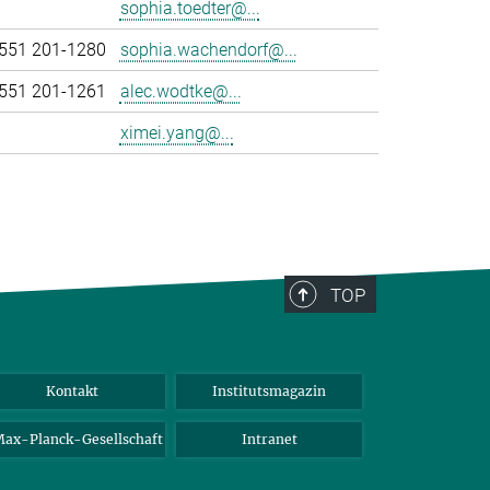
sophia.toedter@...
551 201-1280
sophia.wachendorf@...
551 201-1261
alec.wodtke@...
ximei.yang@...
TOP
Kontakt
Institutsmagazin
ax-Planck-Gesellschaft
Intranet