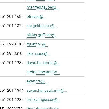
manfred.faubel@...
551 201-1683
bfreybe@...
551 201-1324
kai.golibrzuch@...
niklas.griffioen@...
551 39231306
fguetho1@...
551 3923310
ilke.haase@...
551 201-1287
david.harlander@...
stefan.hoerandl@...
akandra@...
551 201-1344
sayan.kangsabanik@...
551 201-1282
tim.kanngiesser@...
551 3923072
theo.kitsopoulos@...