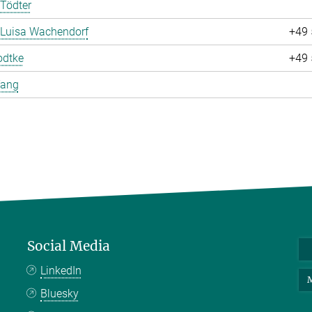
Tödter
 Luisa Wachendorf
+49 
odtke
+49 
Yang
Social Media
LinkedIn
M
Bluesky