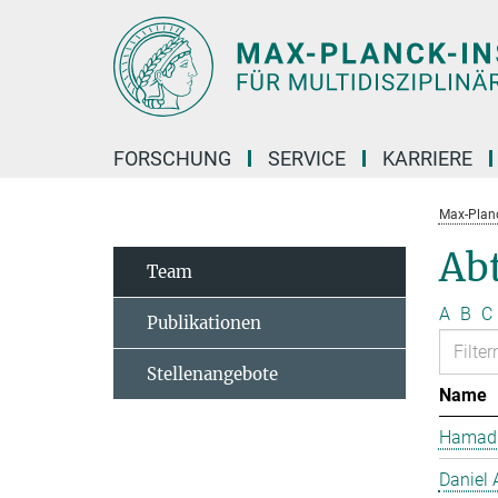
Hauptinhalt
FORSCHUNG
SERVICE
KARRIERE
Max-Planc
Ab
Team
A
B
C
Publikationen
Stellenangebote
Name
Hamad 
Daniel