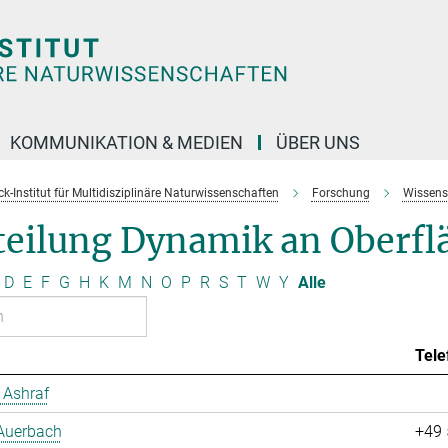
KOMMUNIKATION & MEDIEN
ÜBER UNS
k-Institut für Multidisziplinäre Naturwissenschaften
Forschung
Wissens
teilung Dynamik an Oberfl
D
E
F
G
H
K
M
N
O
P
R
S
T
W
Y
Alle
Tele
Ashraf
 Auerbach
+49 