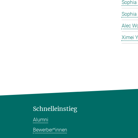
Sophia 
Sophia
Alec W
Ximei 
Schnelleinstieg
Alumni
Bewerber*innen