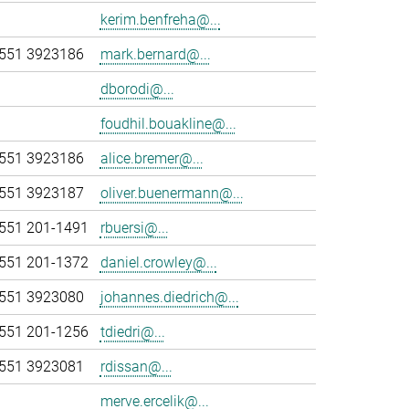
kerim.benfreha@...
551 3923186
mark.bernard@...
dborodi@...
foudhil.bouakline@...
551 3923186
alice.bremer@...
551 3923187
oliver.buenermann@...
551 201-1491
rbuersi@...
551 201-1372
daniel.crowley@...
551 3923080
johannes.diedrich@...
551 201-1256
tdiedri@...
551 3923081
rdissan@...
merve.ercelik@...