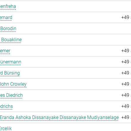
Benfreha
ernard
+49 
 Borodin
 Bouakline
remer
+49 
 Bünermann
+49 
d Bürsing
+49 
John Crowley
+49 
es Diedrich
+49 
drichs
+49 
 Eranda Ashoka Dissanayake Dissanayake Mudiyanselage
+49 
rcelik