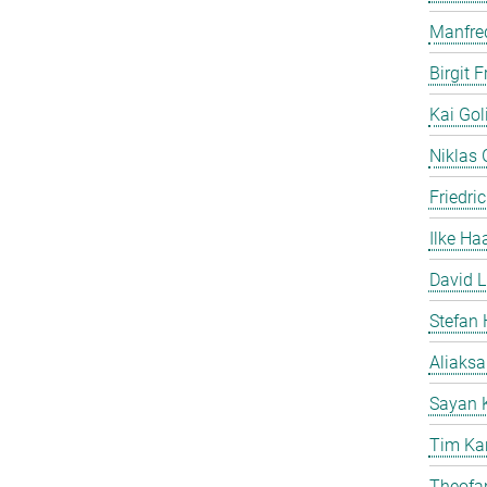
Manfre
Birgit 
Kai Gol
Niklas G
Friedri
Ilke Ha
David L
Stefan 
Aliaks
Sayan 
Tim Ka
Theofan