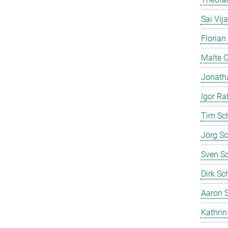
Sai Vij
Florian
Malte 
Jonath
Igor Ra
Tim Sc
Jörg Sc
Sven S
Dirk Sc
Aaron S
Kathrin