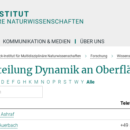
KOMMUNIKATION & MEDIEN
ÜBER UNS
k-Institut für Multidisziplinäre Naturwissenschaften
Forschung
Wissens
teilung Dynamik an Oberfl
D
E
F
G
H
K
M
N
O
P
R
S
T
W
Y
Alle
Tele
Ashraf
 Auerbach
+49 