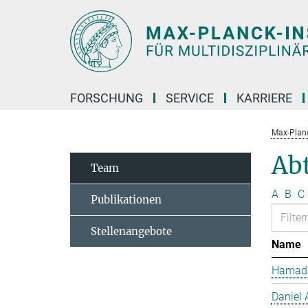
Hauptinhalt
FORSCHUNG
SERVICE
KARRIERE
Max-Planc
Ab
Team
A
B
C
Publikationen
Stellenangebote
Name
Hamad 
Daniel