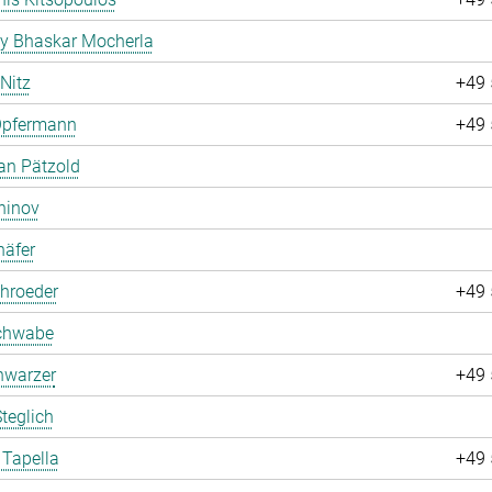
ay Bhaskar Mocherla
 Nitz
+49 
Opfermann
+49 
an Pätzold
hinov
häfer
hroeder
+49 
chwabe
hwarzer
+49 
teglich
 Tapella
+49 