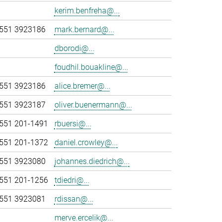
kerim.benfreha@...
551 3923186
mark.bernard@...
dborodi@...
foudhil.bouakline@...
551 3923186
alice.bremer@...
551 3923187
oliver.buenermann@...
551 201-1491
rbuersi@...
551 201-1372
daniel.crowley@...
551 3923080
johannes.diedrich@...
551 201-1256
tdiedri@...
551 3923081
rdissan@...
merve.ercelik@...