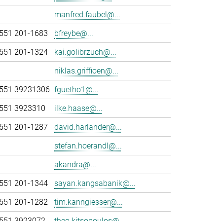
manfred.faubel@...
551 201-1683
bfreybe@...
551 201-1324
kai.golibrzuch@...
niklas.griffioen@...
551 39231306
fguetho1@...
551 3923310
ilke.haase@...
551 201-1287
david.harlander@...
stefan.hoerandl@...
akandra@...
551 201-1344
sayan.kangsabanik@...
551 201-1282
tim.kanngiesser@...
551 3923072
theo.kitsopoulos@...