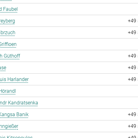
d Faubel
Freyberg
+49 
ibrzuch
+49 
riffioen
ch Güthoff
+49 
ase
+49 
uis Harlander
+49 
Hörandl
andr Kandratsenka
Kangsa Banik
+49 
nngießer
+49 
is Kitsopoulos
+49 