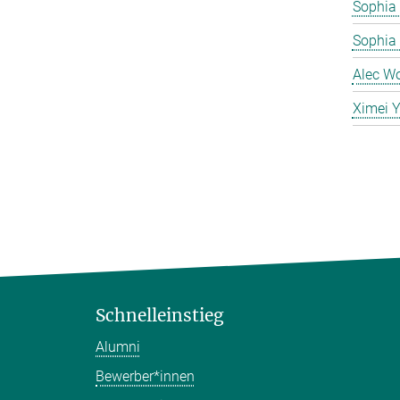
Sophia 
Sophia
Alec W
Ximei 
Schnelleinstieg
Alumni
Bewerber*innen