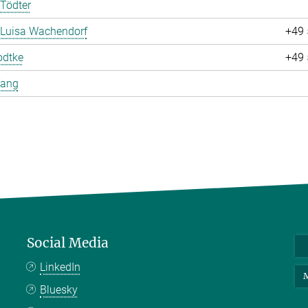
Tödter
 Luisa Wachendorf
+49 
odtke
+49 
Yang
Social Media
LinkedIn
M
Bluesky