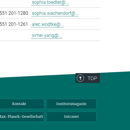
sophia.toedter@...
551 201-1280
sophia.wachendorf@...
551 201-1261
alec.wodtke@...
ximei.yang@...
TOP
Kontakt
Institutsmagazin
ax-Planck-Gesellschaft
Intranet