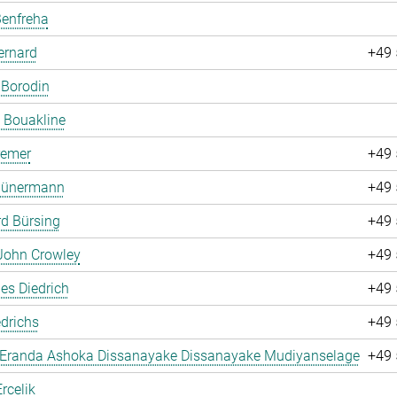
Benfreha
ernard
+49 
 Borodin
 Bouakline
remer
+49 
 Bünermann
+49 
d Bürsing
+49 
John Crowley
+49 
es Diedrich
+49 
drichs
+49 
 Eranda Ashoka Dissanayake Dissanayake Mudiyanselage
+49 
rcelik