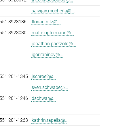
saivijay.mocherla@...
551 3923186
florian.nitz@...
551 3923080
malte.opfermann@...
jonathan.paetzold@...
igor.rahinov@...
551 201-1345
jschroe2@...
sven.schwabe@...
551 201-1246
dschwar@...
551 201-1263
kathrin.tapella@...