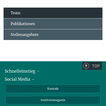
Team
Publikationen
Stellenangebote
TOP
Schnelleinstieg
Social Media
Alumni
Bewerber*innen
LinkedIn
Kontakt
Besucher*innen
Bluesky
Institutsmagazin
Fördernde
Facebook