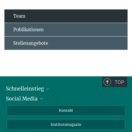
Team
Publikationen
Stellenangebote
TOP
Schnelleinstieg
Social Media
Alumni
Bewerber*innen
LinkedIn
Kontakt
Besucher*innen
Bluesky
Institutsmagazin
Fördernde
Facebook