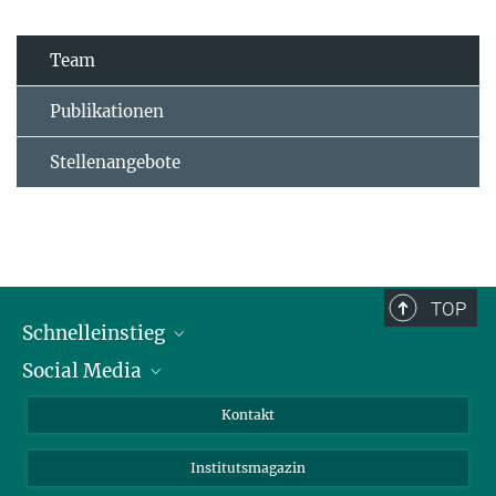
Team
Publikationen
Stellenangebote
TOP
Schnelleinstieg
Social Media
Alumni
Bewerber*innen
LinkedIn
Kontakt
Besucher*innen
Bluesky
Institutsmagazin
Fördernde
Facebook