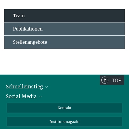
Team
Publikationen
Stellenangebote
TOP
Schnelleinstieg
Social Media
Alumni
Bewerber*innen
LinkedIn
Kontakt
Besucher*innen
Bluesky
Institutsmagazin
Fördernde
Facebook