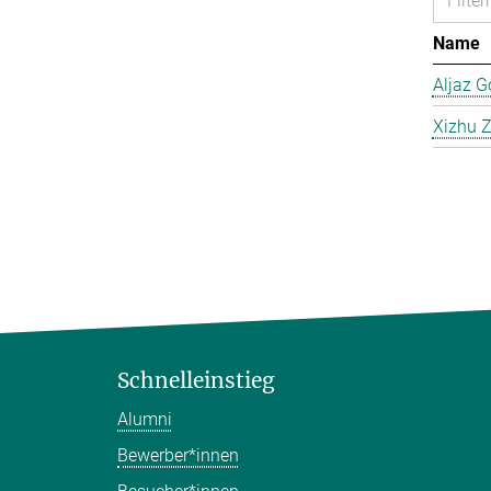
Name
Aljaz G
Xizhu 
Schnelleinstieg
Alumni
Bewerber*innen