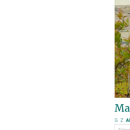
Ma
G
Z
Al