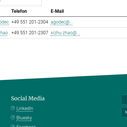
Telefon
E-Mail
odec
+49 551 201-2304
agodec@...
Zhao
+49 551 201-2307
xizhu.zhao@...
Social Media
LinkedIn
M
Bluesky