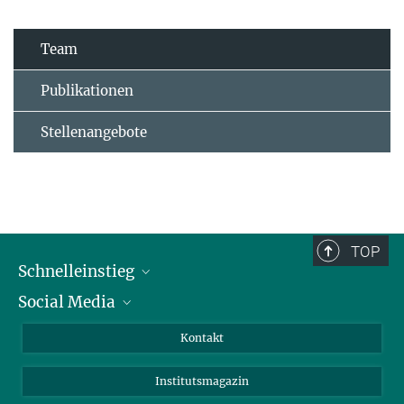
Team
Publikationen
Stellenangebote
TOP
Schnelleinstieg
Social Media
Alumni
Bewerber*innen
LinkedIn
Kontakt
Besucher*innen
Bluesky
Institutsmagazin
Fördernde
Facebook