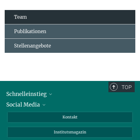
Team
Publikationen
Stellenangebote
TOP
Schnelleinstieg
Social Media
Alumni
Bewerber*innen
LinkedIn
Kontakt
Besucher*innen
Bluesky
Institutsmagazin
Fördernde
Facebook