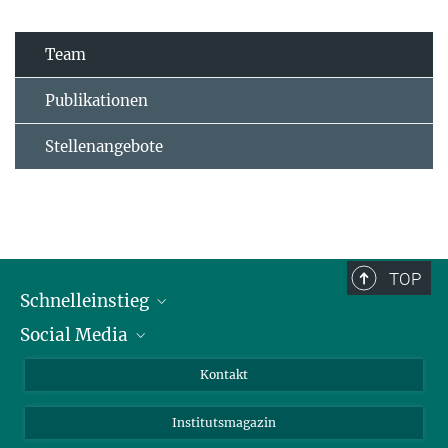
Team
Publikationen
Stellenangebote
TOP
Schnelleinstieg
Social Media
Alumni
Bewerber*innen
LinkedIn
Kontakt
Besucher*innen
Bluesky
Institutsmagazin
Fördernde
Facebook