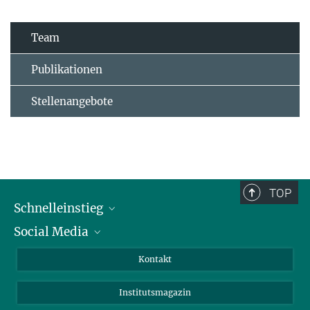
Team
Publikationen
Stellenangebote
TOP
Schnelleinstieg
Social Media
Alumni
Bewerber*innen
LinkedIn
Kontakt
Besucher*innen
Bluesky
Institutsmagazin
Fördernde
Facebook