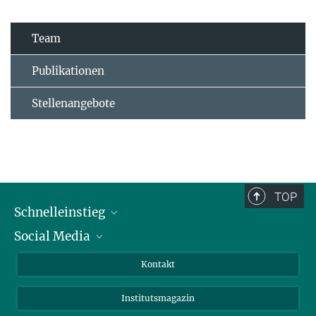
Team
Publikationen
Stellenangebote
TOP
Schnelleinstieg
Social Media
Alumni
Bewerber*innen
LinkedIn
Kontakt
Besucher*innen
Bluesky
Institutsmagazin
Fördernde
Facebook