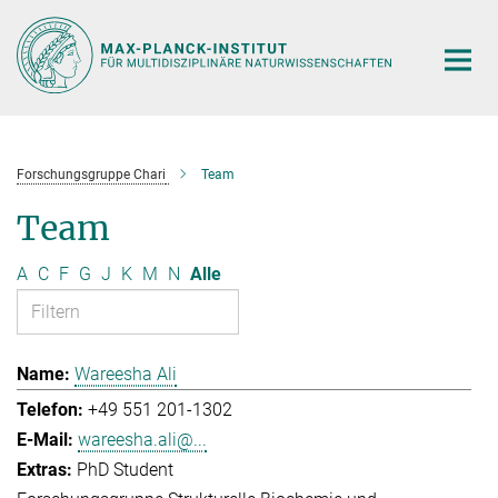
Hauptinhalt
Forschungsgruppe Chari
Team
Team
A
C
F
G
J
K
M
N
Alle
Wareesha Ali
+49 551 201-1302
wareesha.ali@...
PhD Student