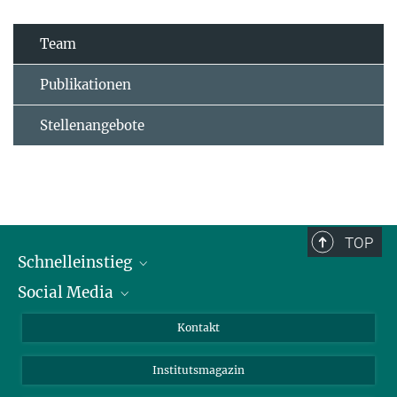
Team
Publikationen
Stellenangebote
TOP
Schnelleinstieg
Social Media
Alumni
Bewerber*innen
LinkedIn
Kontakt
Besucher*innen
Bluesky
Institutsmagazin
Fördernde
Facebook