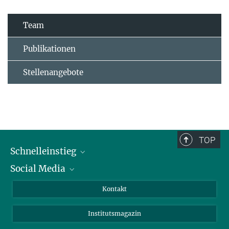
Team
Publikationen
Stellenangebote
TOP
Schnelleinstieg
Social Media
Alumni
Bewerber*innen
LinkedIn
Kontakt
Besucher*innen
Bluesky
Institutsmagazin
Fördernde
Facebook