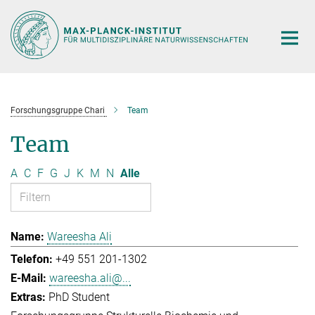
Hauptinhalt
Forschungsgruppe Chari
Team
Team
A
C
F
G
J
K
M
N
Alle
Wareesha Ali
+49 551 201-1302
wareesha.ali@...
PhD Student