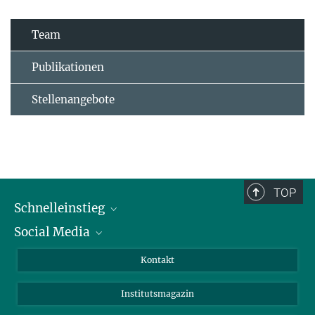
Team
Publikationen
Stellenangebote
TOP
Schnelleinstieg
Social Media
Alumni
Bewerber*innen
LinkedIn
Kontakt
Besucher*innen
Bluesky
Institutsmagazin
Fördernde
Facebook