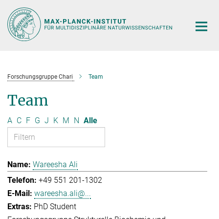
Hauptinhalt
Forschungsgruppe Chari
Team
Team
A
C
F
G
J
K
M
N
Alle
Wareesha Ali
+49 551 201-1302
wareesha.ali@...
PhD Student