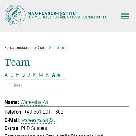
Hauptinhalt
Forschungsgruppe Chari
Team
Team
A
C
F
G
J
K
M
N
Alle
Wareesha Ali
+49 551 201-1302
wareesha.ali@...
PhD Student