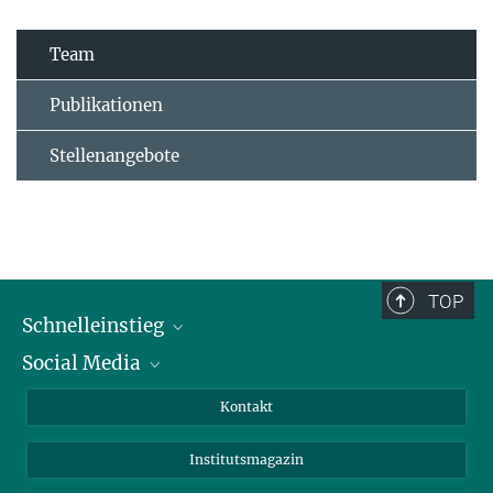
Team
Publikationen
Stellenangebote
TOP
Schnelleinstieg
Social Media
Alumni
Bewerber*innen
LinkedIn
Kontakt
Besucher*innen
Bluesky
Institutsmagazin
Fördernde
Facebook