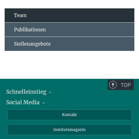
Team
Publikationen
Stellenangebote
TOP
Schnelleinstieg
Social Media
Alumni
Bewerber*innen
LinkedIn
Kontakt
Besucher*innen
Bluesky
Institutsmagazin
Fördernde
Facebook