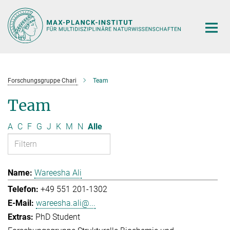
Hauptinhalt
Forschungsgruppe Chari
Team
Team
A
C
F
G
J
K
M
N
Alle
Wareesha Ali
+49 551 201-1302
wareesha.ali@...
PhD Student