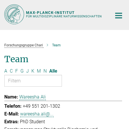
Hauptinhalt
Forschungsgruppe Chari
Team
Team
A
C
F
G
J
K
M
N
Alle
Wareesha Ali
+49 551 201-1302
wareesha.ali@...
PhD Student