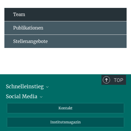
Team
Publikationen
Stellenangebote
TOP
Schnelleinstieg
Social Media
Alumni
Bewerber*innen
LinkedIn
Kontakt
Besucher*innen
Bluesky
Institutsmagazin
Fördernde
Facebook