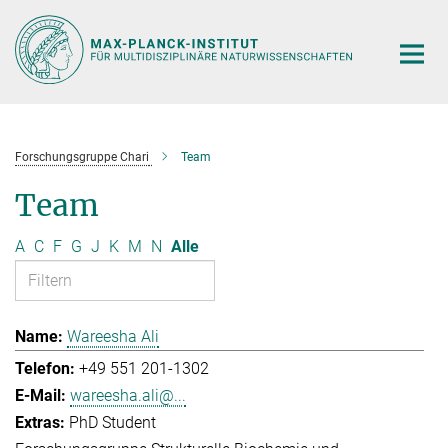
Hauptinhalt
Forschungsgruppe Chari
Team
Team
A
C
F
G
J
K
M
N
Alle
Wareesha Ali
+49 551 201-1302
wareesha.ali@...
PhD Student