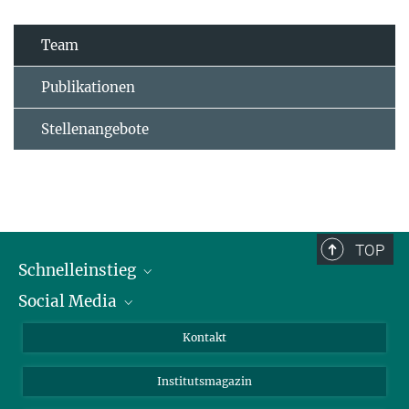
Team
Publikationen
Stellenangebote
TOP
Schnelleinstieg
Social Media
Alumni
Bewerber*innen
LinkedIn
Kontakt
Besucher*innen
Bluesky
Institutsmagazin
Fördernde
Facebook